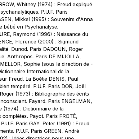
RROW, Whitney (1974) : Freud expliqué
ychanalytiques. P.U.F. Paris
SEN, Mikkel (1995) : Souvenirs d'Anna
Le bébé en Psychanalyse.
URE, Raymond (1996) : Naissance du
ENCE, Florence (2000) : Sigmund
ualité. Dunod. Paris DADOUN, Roger
ique. Anthropos. Paris DE MIJOLLA,
MELLOR, Sophie (sous la direction de -
ctionnaire International de la
 sur Freud. La Boétie DENIS, Paul
bien tempéré. P.U.F. Paris DOR, Joël
oger (1973) : Bibliographie des écrits
l'inconscient. Fayard. Paris ENGELMAN,
(1974) : Dictionnaire de la
es complètes. Payot. Paris FROTÉ,
 P.U.F. Paris GAY, Peter (1991) : Freud,
sements. P.U.F. Paris GREEN, André
02) : Idées directrices pour une