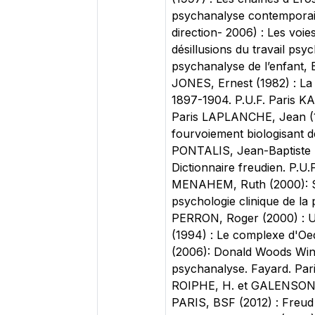
psychanalyse contemporain
direction- 2006) : Les voi
désillusions du travail ps
psychanalyse de l’enfant, 
JONES, Ernest (1982) : La 
1897-1904. P.U.F. Paris KA
Paris LAPLANCHE, Jean (1
fourvoiement biologisant 
PONTALIS, Jean-Baptiste (1
Dictionnaire freudien. P.U
MENAHEM, Ruth (2000): Sig
psychologie clinique de la
PERRON, Roger (2000) : U
(1994) : Le complexe d'Oed
(2006): Donald Woods Winn
psychanalyse. Fayard. Par
ROIPHE, H. et GALENSON, 
PARIS, BSF (2012) : Freud