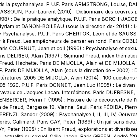
 de la psychanalyse. P U.F. Paris ARMSTRONG, Louise, DA
 ASSOUN, Paul-Laurent (2010) : Dictionnaire des œuvres ps
) : De la pratique analytique. P.U.F. Paris BORCH-JACOB
Myriam et DANON-BOILEAU (sous la direction de- 2014) : 
e Psychanalyse, P.U.F. Paris CHERTOK, Léon et de SAUSS
 à Freud. Les empêcheurs de penser en rond. Paris COBL
Paris COURNUT, Jean et coll (1996) : Psychanalyse et sex
Paris DELRIEU, Alain (1997) : Sigmund Freud, index thémat
e Freud. Hachette. Paris DE MIJOLLA, Alain et DE MIJOLLA-
. Paris DE MIJOLLA, Alain (sous la direction de – 2002) : Di
ttératures. 2005 DE MIJOLLA, Alain (2014) : 100 questions
05-1920. P.U.F. Paris DONNET, Jean.Luc (1995) : Le divan 
 travaux de Jacques Lacan. Interéditions. Paris DUFRESNE, R
LENBERGER, Henri F (1995) : Histoire de la découverte de 
de Freud, Bergasse 19, Vienne. Seuil. Paris FÉDIDA, Pierre 
RENZI, Sandor (2009) : Psychanalyse I, II, III, IV, Oeuvr
près. Gallimard. Paris GAY, Peter (1989) : Un juif sans dieu.
AY, Peter (1995) : En lisant Freud, explorations et divertis
s, actualité du sexuel. Odile Jacob. Paris GREEN, André (20