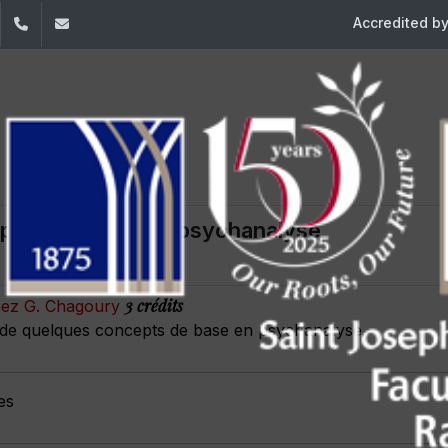
Accredited b
dIn
YouTube
+961 (1) 421 000
flsh@usj.edu.lb
epts freudiens en psychanalyse
3 crédits
mez G. Chagoury
nt de quelques concepts de base en psychanalyse.
es