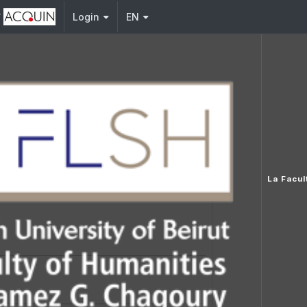
y
Login
EN
La Facul