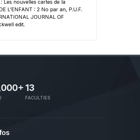
Les nouvelles cartes de la
DE L’ENFANT : 2 No par an, P.U.F.
NTERNATIONAL JOURNAL OF
well edit.
,000
+
13
I
FACULTIES
fos