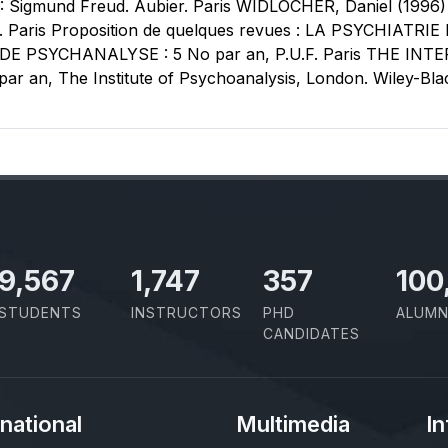
igmund Freud. Aubier. Paris WIDLOCHER, Daniel (1996) : 
. Paris Proposition de quelques revues : LA PSYCHIATRIE 
DE PSYCHANALYSE : 5 No par an, P.U.F. Paris THE I
an, The Institute of Psychoanalysis, London. Wiley-Black
11,727
2,142
437
100
STUDENTS
INSTRUCTORS
PHD
ALUMN
CANDIDATES
rnational
Multimedia
In