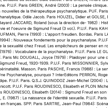
e. P.U.F. Paris GREEN, André (2003) : La pensée clinique.
es nouvelles de la thérapeutique psychanalytique. PUF. Pari
ychanalytique. Odile Jacob. Paris HOUZEL, Didier et GOLSE, 
Bayard JACCARD, Roland (sous la direction de- 1982) : Histo
vie et l'oeuvre de Sigmund Freud (3 vol.). P.U.F. Paris K
UFMAN, Pierre (1993) : L'apport freudien. Bordas. Paris LA
994) : Nouveaux fondements pour la psychanalyse. P.U.F
de la sexualité chez Freud. Les empêcheurs de penser en 
976) : Vocabulaire de la psychanalyse. P.U.F. Paris LE GU
.F. Paris Mc DOUGALL, Joyce (1979) : Plaidoyer pour une ce
mund Freud, 1920-1939. P.U.F. Paris MISSONNIER, Sylvain
 périnatalité. Masson. Paris PASCHE, Francis (1988) : Le sen
ne Psychanalyse, pourquoi ? InterEditions PERRON, Ro
ipe. P.U.F. Paris. Q.S.J. QUINODOZ Jean-Michel (2004) : L
icott. P.U.F. Paris ROUDINESCO, Elisabeth et PLON Michel 
is ROUDINESCO, Elisabeth (2014) : Sigmund Freud en son te
E. (1987) : La naissance de l'identité sexuelle. P.U.F.
 en français. SPP. Paris SARTRE, Jean-Paul (1984): Scénar