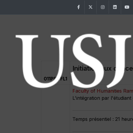
Facebook
Twitter
Instagram
Linke
Initiation aux conc
011PSTFL1
Faculty of Humanities Ra
L'intégration par l'étudia
Temps présentiel : 21 heur