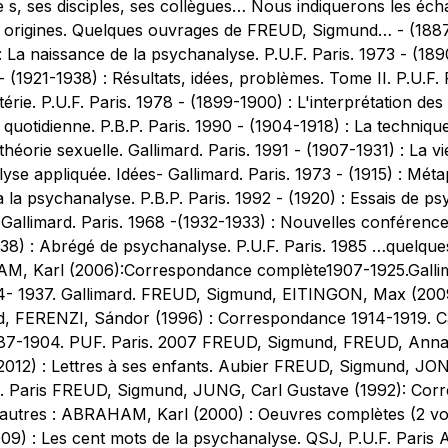
e s, ses disciples, ses collègues… Nous indiquerons les éch
rigines. Quelques ouvrages de FREUD, Sigmund… - (1887-19
 La naissance de la psychanalyse. P.U.F. Paris. 1973 - (189
- (1921-1938) : Résultats, idées, problèmes. Tome II. P.U.F
rie. P.U.F. Paris. 1978 - (1899-1900) : L'interprétation des r
quotidienne. P.B.P. Paris. 1990 - (1904-1918) : La technique
 théorie sexuelle. Gallimard. Paris. 1991 - (1907-1931) : La vi
yse appliquée. Idées- Gallimard. Paris. 1973 - (1915) : Méta
à la psychanalyse. P.B.P. Paris. 1992 - (1920) : Essais de ps
 Gallimard. Paris. 1968 -(1932-1933) : Nouvelles conférence
1938) : Abrégé de psychanalyse. P.U.F. Paris. 1985 …quelq
, Karl (2006):Correspondance complète1907-1925.Gall
04- 1937. Gallimard. FREUD, Sigmund, EITINGON, Max (20
, FERENZI, Sándor (1996) : Correspondance 1914-1919. 
 1887-1904. PUF. Paris. 2007 FREUD, Sigmund, FREUD, Ann
012) : Lettres à ses enfants. Aubier FREUD, Sigmund, JO
. Paris FREUD, Sigmund, JUNG, Carl Gustave (1992): Corr
autres : ABRAHAM, Karl (2000) : Oeuvres complètes (2 vol.)
) : Les cent mots de la psychanalyse. QSJ, P.U.F. Paris A