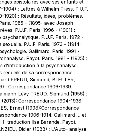
anges épistolaires avec ses enfants et
04) : Lettres à Wilhelm Fliess. P.U.F.
0-1920) : Résultats, idées, problèmes.
. Paris. 1985 - (1895- avec Joseph
êves. P.U.F. Paris. 1996 - (1901) :
 psychanalytique. P.U.F. Paris. 1972 -
e sexuelle. P.U.F. Paris. 1973 - (1914-
psychologie. Gallimard. Paris. 1991 -
ychanalyse. Payot. Paris. 1981 - (1925) :
s d'introduction à la psychanalyse.
ues recueils de sa correspondance …
imard FREUD, Sigmund, BLEULER,
09) : Correspondance 1906-1939.
Calmann-Lévy FREUD, Sigmund (1956) :
a (2013): Correspondance 1904-1938.
NES, Ernest (1998):Correspondance
espondance 1906-1914. Gallimard … et
, traduction Ilse Barande. Payot.
NZIEU, Didier (1988) : L'Auto- analyse