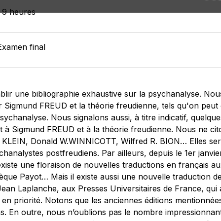
: 9 heures
Examen final
tablir une bibliographie exhaustive sur la psychanalyse. No
r Sigmund FREUD et la théorie freudienne, tels qu'on peut e
ychanalyse. Nous signalons aussi, à titre indicatif, quelqu
à Sigmund FREUD et à la théorie freudienne. Nous ne cito
KLEIN, Donald W.WINNICOTT, Wilfred R. BION… Elles sero
chanalystes postfreudiens. Par ailleurs, depuis le 1er janv
existe une floraison de nouvelles traductions en français au
thèque Payot… Mais il existe aussi une nouvelle traductio
 Jean Laplanche, aux Presses Universitaires de France, qu
r en priorité. Notons que les anciennes éditions mentionn
ns. En outre, nous n’oublions pas le nombre impressionna