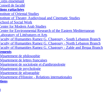
Corps enseignant
Conseil de faculté
tions rattachées
nstitute of Oriental Studies
Institute of Theater, Audiovisual and Cinematic Studies
School of Social Work
Center for Modern Arab Studies
Center for Environmental Research of the Eastern Mediterranean
Laboratory of Littératures et Arts
Faculty of Humanities Ramez G. Chagoury - South Lebanon Branch
Faculty of Humanities Ramez G. Chagoury - North Lebanon Branch
Faculty of Humanities Ramez G. Chagoury - Zahle and Beqaa Branch
tements
Département de philosophie
Département de lettres françaises
Département de sociologie et d'anthropologie
Département de psychologie
Département de géographie
Département d'Histoire - Relations internationales
tions
t