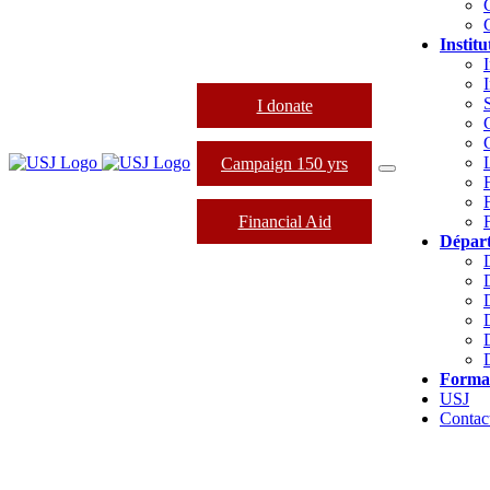
Institu
I
I donate
Campaign 150 yrs
Financial Aid
Dépar
Forma
USJ
Contac