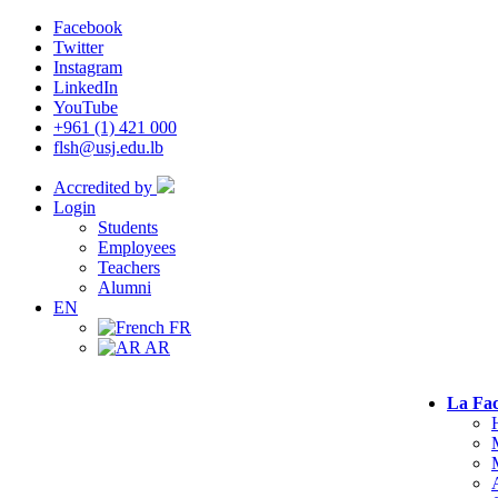
Facebook
Twitter
Instagram
LinkedIn
YouTube
+961 (1) 421 000
flsh@usj.edu.lb
Accredited by
Login
Students
Employees
Teachers
Alumni
EN
FR
AR
La Fac