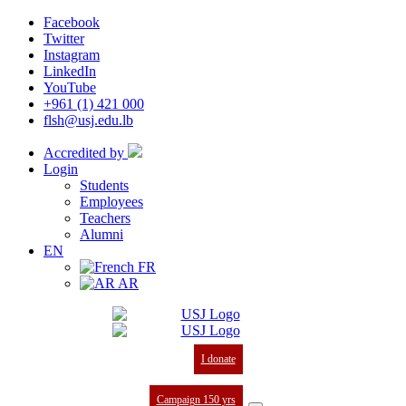
Facebook
Twitter
Instagram
LinkedIn
YouTube
+961 (1) 421 000
flsh@usj.edu.lb
Accredited by
Login
Students
Employees
Teachers
Alumni
EN
FR
AR
I donate
Campaign 150 yrs