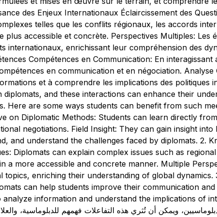
ormulées et mises en œuvre sur le terrain, et comprendre le
ance des Enjeux Internationaux Éclaircissement des Quest
mplexes telles que les conflits régionaux, les accords inter
plus accessible et concrète. Perspectives Multiples: Les 
ets internationaux, enrichissant leur compréhension des d
nces Compétences en Communication: En interagissant ave
ompétences en communication et en négociation. Analyse Cr
formations et à comprendre les implications des politiques 
h diplomats, and these interactions can enhance their under
ues. Here are some ways students can benefit from such meet
e on Diplomatic Methods: Students can learn directly from
tional negotiations. Field Insight: They can gain insight int
, and understand the challenges faced by diplomats. 2. Kn
sues: Diplomats can explain complex issues such as regional 
in a more accessible and concrete manner. Multiple Perspe
al topics, enriching their understanding of global dynamics
iplomats can help students improve their communication and ne
nalyze information and understand the implications of international p
دبلوماسيين، ويمكن أن تُثري هذه التفاعلات فهمهم للدبلوماسية، والعلاق