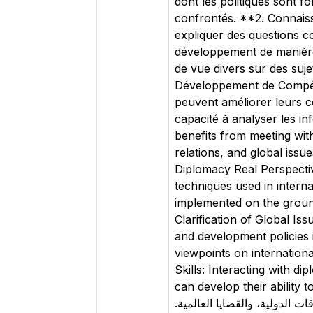
dont les politiques sont f
confrontés. **2. Connaiss
expliquer des questions co
développement de manière 
de vue divers sur des suj
Développement de Compéte
peuvent améliorer leurs c
capacité à analyser les in
benefits from meeting wit
relations, and global iss
Diplomacy Real Perspectiv
techniques used in interna
implemented on the ground
Clarification of Global Is
and development policies 
viewpoints on internation
Skills: Interacting with d
can develop their ability to a
ات الدولية، والقضايا العالمية