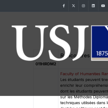
Facebook
Twitter
Instagram
Linke
Rencontres diplom
011HIRDM2
Faculty of Humanities R
Les étudiants peuvent tir
enrichir leur compréhensio
dont les étudiants peuven
sur les Méthodes Diplomat
techniques utilisées dans 