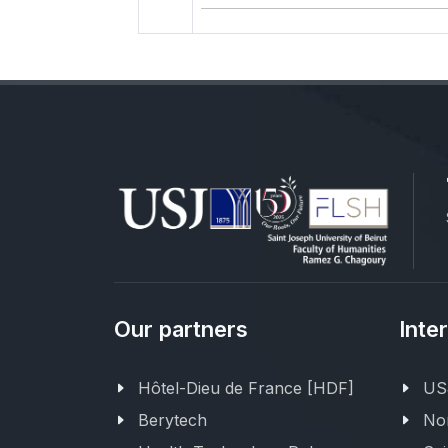
Our partners
Inte
Hôtel-Dieu de France [HDF]
USJ
Berytech
Nor