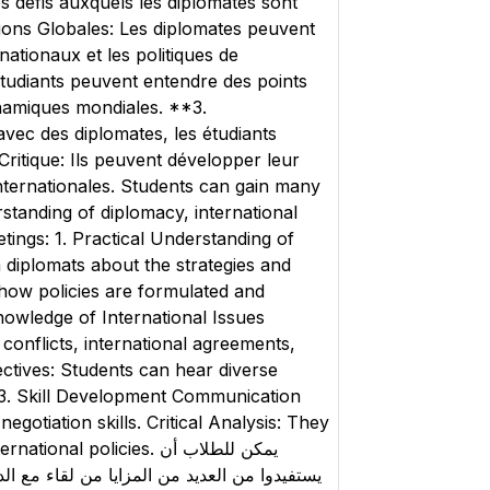
s défis auxquels les diplomates sont
ions Globales: Les diplomates peuvent
nationaux et les politiques de
étudiants peuvent entendre des points
ynamiques mondiales. **3.
c des diplomates, les étudiants
itique: Ils peuvent développer leur
internationales. Students can gain many
standing of diplomacy, international
ings: 1. Practical Understanding of
 diplomats about the strategies and
o how policies are formulated and
owledge of International Issues
conflicts, international agreements,
ctives: Students can hear diverse
. 3. Skill Development Communication
gotiation skills. Critical Analysis: They
olicies. يمكن للطلاب أن
يستفيدوا من العديد من المزايا من لقاء مع ال.