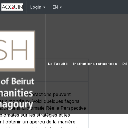
y
Login
EN
La Faculté
Institutions rattachées
Dé
tes, et ces interactions peuvent
njeux mondiaux. Voici quelques façons
ique de la Diplomatie Réelle Perspective
omates sur les stratégies et les
vent obtenir un aperçu de la manière