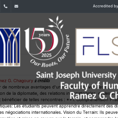
Accredited b
dIn
YouTube
+961 (1) 421 000
flsh@usj.edu.lb
atiques
2 crédits
amez G. Chagoury
er de nombreux avantages d'une rencontre avec des diploma
n de la diplomatie, des relations internationales, et des e
t bénéficier de telles rencontres : **1. Compréhension Prat
iques: Les étudiants peuvent apprendre directement des dipl
les négociations internationales. Vision du Terrain: Ils peu