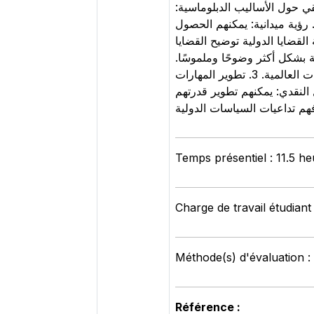
 فهم عملي للدبلوماسية منظور حقيقي حول الأساليب الدبلوماسية
رؤية ميدانية: يمكنهم الحصول
ياسات وتنفيذها على الأرض، وفهم التحديات التي يواجهها الدبلوماسيون. 2. معرفة القضايا الدولية توضيح القضايا
ية بشكل أكثر وضوحًا وملموسًا
وجهات نظر متعددة: يمكن للطلاب أن يسمعوا وجهات نظر متنوعة حول قضايا دولية، مما يُثري فهمهم للديناميات العالمية. 3. تطوير المهارات
النقدي: يمكنهم تطوير قدرتهم
Temps présentiel : 11.5 h
Charge de travail étudiant
Méthode(s) d'évaluation 
Référence :