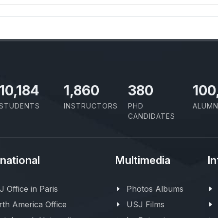
11,727
2,142
437
100
STUDENTS
INSTRUCTORS
PHD
ALUMN
CANDIDATES
rnational
Multimedia
In
 Office in Paris
Photos Albums
th America Office
USJ Films