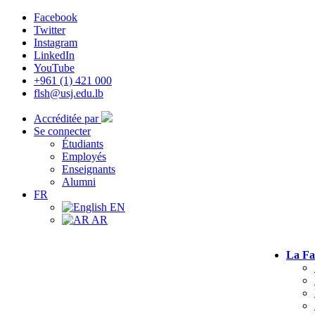
Facebook
Twitter
Instagram
LinkedIn
YouTube
+961 (1) 421 000
flsh@usj.edu.lb
Accréditée par
Se connecter
Étudiants
Employés
Enseignants
Alumni
FR
EN
AR
La Fa