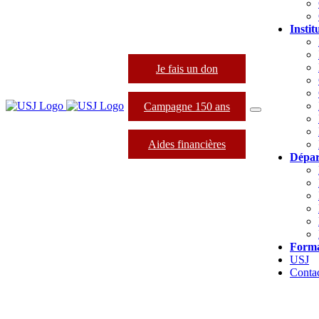
Instit
Je fais un don
Campagne 150 ans
Aides financières
Dépar
Forma
USJ
Conta