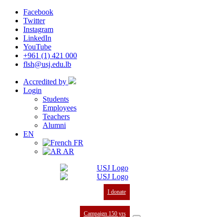
Facebook
Twitter
Instagram
LinkedIn
YouTube
+961 (1) 421 000
flsh@usj.edu.lb
Accredited by
Login
Students
Employees
Teachers
Alumni
EN
FR
AR
I donate
Campaign 150 yrs