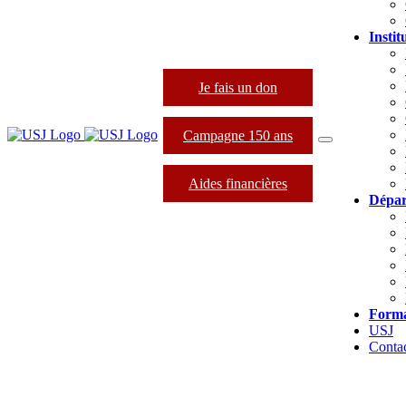
Instit
Je fais un don
Campagne 150 ans
Aides financières
Dépar
Forma
USJ
Conta