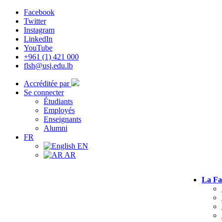
Facebook
Twitter
Instagram
LinkedIn
YouTube
+961 (1) 421 000
flsh@usj.edu.lb
Accréditée par
Se connecter
Étudiants
Employés
Enseignants
Alumni
FR
EN
AR
La Fa