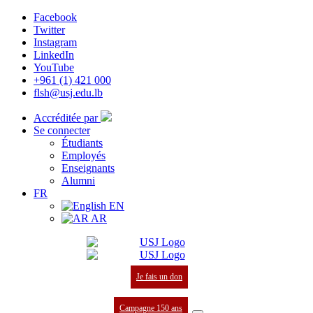
Facebook
Twitter
Instagram
LinkedIn
YouTube
+961 (1) 421 000
flsh@usj.edu.lb
Accréditée par
Se connecter
Étudiants
Employés
Enseignants
Alumni
FR
EN
AR
Je fais un don
Campagne 150 ans