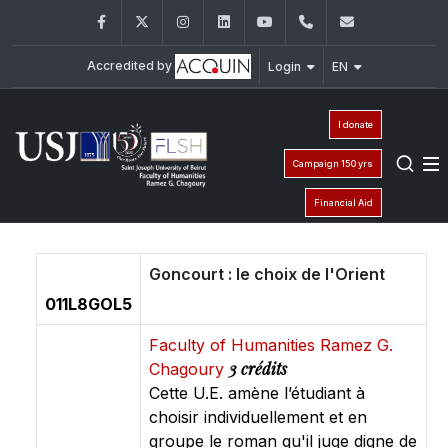
Facebook
Twitter
Instagram
LinkedIn
YouTube
+961 (1) 421 000
flsh@usj.e
Accredited by
Login
EN
I donate
Campaign 150 yrs
Financial Aid
Goncourt : le choix de l'Orient
011L8GOL5
Faculty of Humanities Ramez G.
3 crédits
Chagoury
Cette U.E. amène l’étudiant à
choisir individuellement et en
groupe le roman qu'il juge digne de