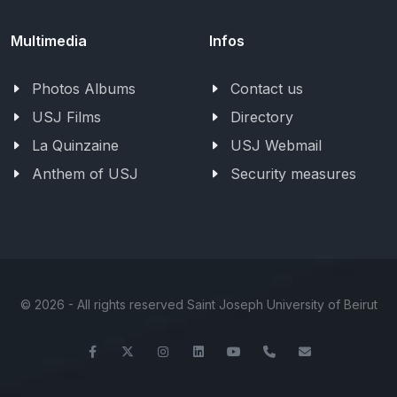
Multimedia
Infos
Photos Albums
Contact us
USJ Films
Directory
La Quinzaine
USJ Webmail
Anthem of USJ
Security measures
©
2026 - All rights reserved Saint Joseph University of Beirut
Facebook
Twitter
Instagram
LinkedIn
YouTube
+961-1-421000
info@usj.ed