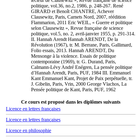
lecteur de Clausewitz », Revue française de science
politique, vol.36, no.2, 1986, p. 248-267. René
GIRARD et Benoît CHANTRE, Achever
Clausewitz, Paris, Carnets Nord, 2007, réédition
Flammarion, 2011 Eric WEIL, « Guerre et politique
selon Clausewitz », Revue française de science
politique, vol.5, no. 2, avril-janvier 1955, p. 291-314.
II. Hannah Arendt Hannah ARENDT, De la
Révolution (1967), tr. M. Berrane, Paris, Gallimard,
Folio essais, 2013. Hannah ARENDT, Du
Mensonge à la violence. Essais de politique
contemporaine (1969), tr. G. Durand, Paris,
Calmann-Lévy André Enégren, La pensée politique
d’Hannah Arendt, Paris, PUF, 1984 III. Emmanuel
Kant Emmanuel Kant, Projet de Paix perpétuelle, tr.
J. Gibelin, Paris, Vrin, 2000 George Vlachos, La
Pensée politique de Kant, Paris, PUF, 1962
Ce cours est proposé dans les diplômes suivants
Licence en lettres françaises
Licence en lettres françaises
Licence en philosophie