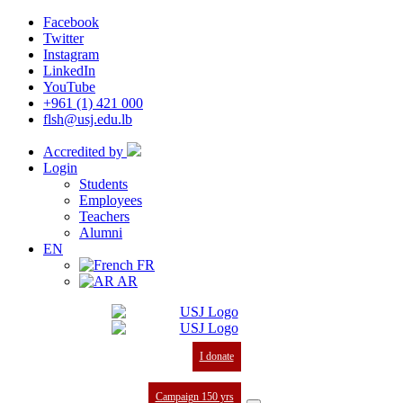
Facebook
Twitter
Instagram
LinkedIn
YouTube
+961 (1) 421 000
flsh@usj.edu.lb
Accredited by
Login
Students
Employees
Teachers
Alumni
EN
FR
AR
I donate
Campaign 150 yrs