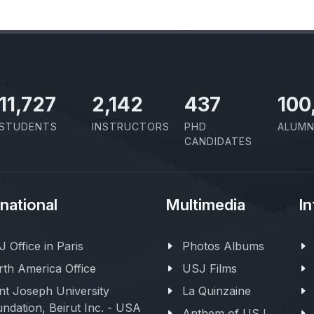
11,727
2,142
437
100
STUDENTS
INSTRUCTORS
PHD
ALUMN
CANDIDATES
rnational
Multimedia
In
 Office in Paris
Photos Albums
th America Office
USJ Films
nt Joseph University
La Quinzaine
ndation, Beirut Inc. - USA
Anthem of USJ