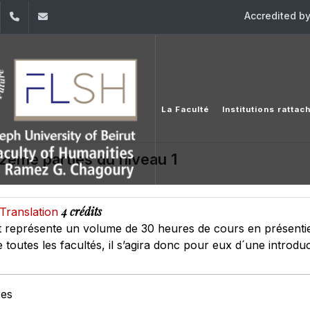
Accredited b
dIn
YouTube
+961 (1) 421 000
flsh@usj.edu.lb
La Faculté
Institutions ratta
t 2ème parties du niveau 1
4 crédits
Translation
 représente un volume de 30 heures de cours en présentiel
 toutes les facultés, il s’agira donc pour eux d´une introduc
res