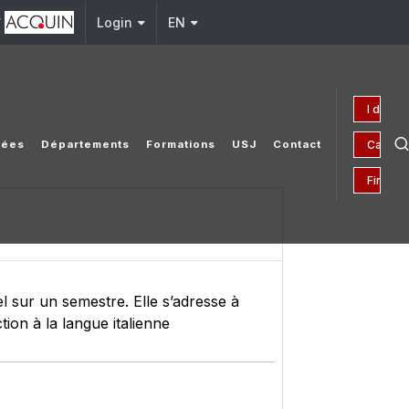
y
Login
EN
I donat
Campai
chées
Départements
Formations
USJ
Contact
Financia
 sur un semestre. Elle s’adresse à
tion à la langue italienne