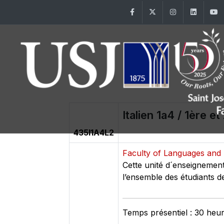
Facebook
Twitter
Instagram
Linke
Italien 1a4 / 1ère e
435I1A4L2
Faculty of Languages and 
Cette unité d´enseignement
l’ensemble des étudiants de
Temps présentiel : 30 heu