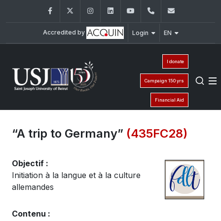
Facebook
Twitter
Instagram
LinkedIn
YouTube
+961 (1) 421 000
fdlt@usj.ed
Accredited by
Login
EN
I donate
Campaign 150 yrs
Financial Aid
“A trip to Germany”
(435FC28)
Objectif :
Initiation à la langue et à la culture
allemandes
Contenu :