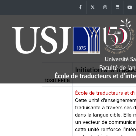
Facebook
Twitter
Instagram
Linke
Initiation à la trad
103ITEEL6
École de traducteurs et d
Cette unité d’enseignement
traduisante à travers ses 
dans la langue cible. Elle 
un vecteur de communicatio
cette unité renforce l’int