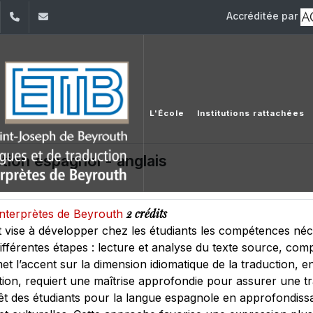
Accréditée par
dIn
YouTube
+961 (1) 421 000
etib@usj.edu.lb
L'École
Institutions rattachées
uction espagnol - anglais
2 crédits
'interprètes de Beyrouth
 vise à développer chez les étudiants les compétences néce
différentes étapes : lecture et analyse du texte source, co
met l’accent sur la dimension idiomatique de la traduction, e
n, requiert une maîtrise approfondie pour assurer une tradu
érêt des étudiants pour la langue espagnole en approfondis