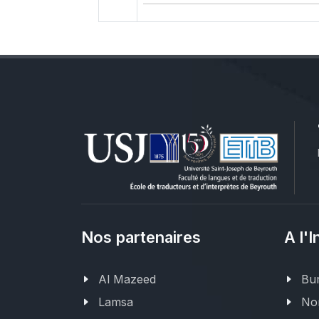
Nos partenaires
A l'I
Al Mazeed
Bur
Lamsa
Nor