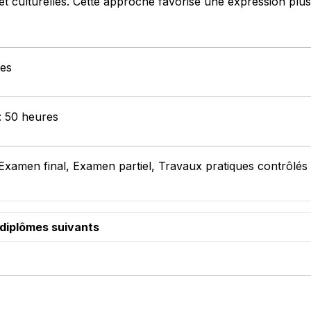
s et culturelles. Cette approche favorise une expression plu
res
 : 50 heures
 Examen final, Examen partiel, Travaux pratiques contrôlés
 diplômes suivants