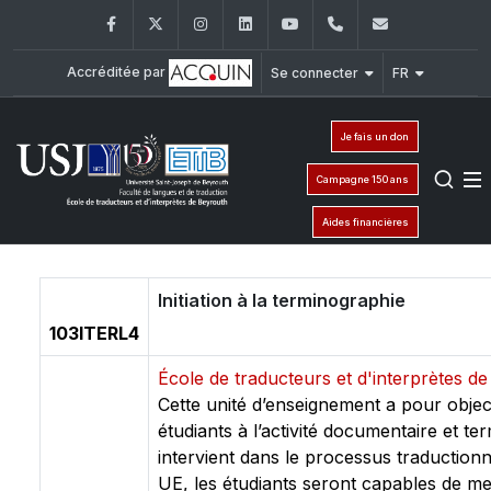
Facebook
Twitter
Instagram
LinkedIn
YouTube
+961 (1) 421 000
etib@usj.e
Accréditée par
Se connecter
FR
Je fais un don
Campagne 150 ans
Aides financières
Initiation à la terminographie
103ITERL4
École de traducteurs et d'interprètes 
Cette unité d’enseignement a pour objectif
étudiants à l’activité documentaire et te
intervient dans le processus traductionne
UE, les étudiants seront capables de men