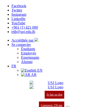
Facebook
Twitter
Instagram
LinkedIn
YouTube
+961 (1) 421 000
etib@usj.edu.lb
Accréditée par
Se connecter
Étudiants
Employés
Enseignants
Alumni
FR
EN
AR
Je fais un don
Campagne 150 ans