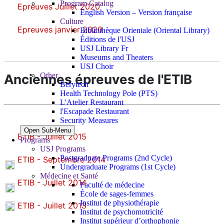
Program Catalog
Epreuves Juillet 2020
English Version – Version française
Culture
Epreuves janvier 2020
Bibliothèque Orientale (Oriental Library)
Éditions de l'USJ
USJ Library Fr
Museums and Theaters
USJ Choir
Other
Anciennes épreuves de l'ETIB
Berytech
Health Technology Pole (PTS)
L'Atelier Restaurant
l'Escapade Restaurant
Security Measures
Open Sub-Menu
ETIB - Juillet 2015
Programs
USJ Programs
Postgraduate Programs (2nd Cycle)
ETIB - Septembre 2014
Undergraduate Programs (1st Cycle)
Médecine et Santé
ETIB - Juillet 2014
Faculté de médecine
École de sages-femmes
Institut de physiothérapie
ETIB - Juillet 2013
Institut de psychomotricité
Institut supérieur d’orthophonie