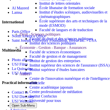
Institut de lettres orientales
École libanaise de formation sociale
Al Mazeed
Institut d’études scéniques, audiovisuelles et
Lamsa
cinématographiques
École supérieure des arts et techniques de la
International
mode (ESMOD)
Faculté de langues et de traduction
Paris Office
Droit - Sciences politiques
North America Office
Faculté de droit et des sciences politiques
Saint Joseph University Foundation, Beirut Inc. - USA
Institut des sciences politiques
Économie - Gestion - Banque - Assurances
Multimedia
Faculté de sciences économiques
Faculté de gestion et de management
Photo albums
Institut de gestion des entreprises
USJ Films
Institut supérieur des sciences de l'assurance (ISSA)
La Quinzaine
Institut supérieur d’études bancaires
USJ Anthem
Autres
Centre de l'innovation numérique et de l'intelligence
Practical information
artificielle
Centre académique japonais
Centre professionnel de médiation
Contact us
Institut Confucius
USJ Directory
Université pour tous
USJ Webmail
Safety measures
Open Sub-Menu