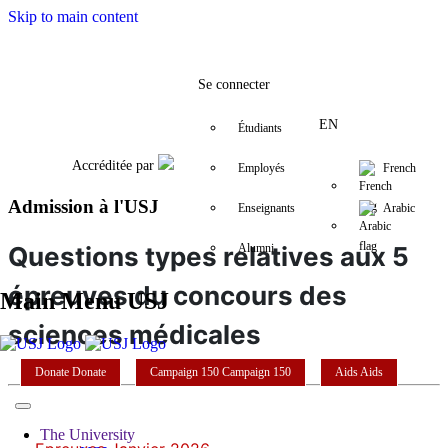
Skip to main content
Facebook
Twitter
Instagram
LinkedIn
YouTube
+9611421000
info@usj.edu
Se connecter
EN
Étudiants
Accréditée par
Employés
French
Admission à l'USJ
Enseignants
Arabic
Questions types relatives aux 5
Alumni
épreuves du concours des
Main Menu USJ
sciences médicales
Donate
Donate
Campaign 150
Campaign 150
Aids
Aids
The University