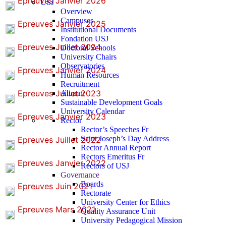
Epreuves Janvier 2026
USJ
Overview
Campuses
Epreuves Janvier 2025
Institutional Documents
Fondation USJ
Epreuves Juillet 2024
Doctoral Schools
University Chairs
Observatories
Epreuves Janvier 2024
Human Resources
Recruitment
Epreuves Juillet 2023
Alumni
Sustainable Development Goals
University Calendar
Epreuves Janvier 2023
Rector
Rector’s Speeches Fr
Saint Joseph’s Day Address
Epreuves Juillet 2022
Rector Annual Report
Rectors Emeritus Fr
Epreuves Janvier 2022
Rectors of USJ
Governance
Boards
Epreuves Juin 2021
Rectorate
University Center for Ethics
Epreuves Mars 2021
Quality Assurance Unit
University Pedagogical Mission