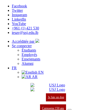
Facebook
Twitter
Instagram
LinkedIn
YouTube
+961 (1) 421 530
iesav@usj.edu.lb
Accréditée par
Se connecter
Étudiants
Employés
Enseignants
Alumni
FR
EN
AR
Je fais un don
Campagne 150 ans