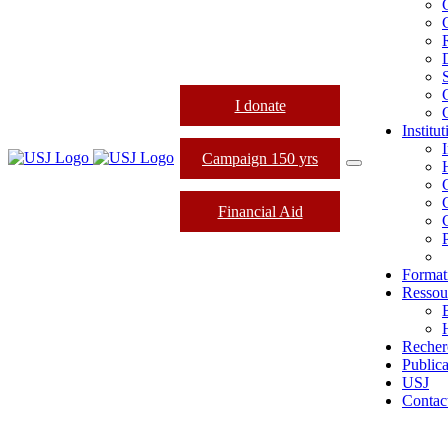
I donate
Institu
Campaign 150 yrs
Financial Aid
Format
Ressou
Recher
Publica
USJ
Contac