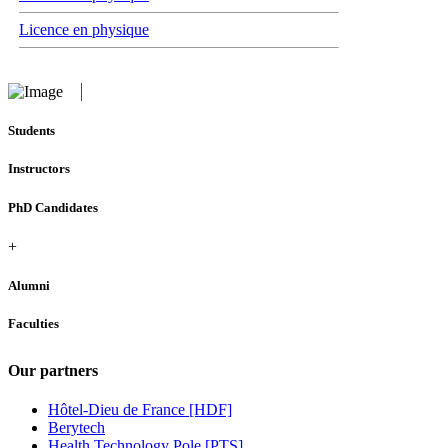
Licence en physique
Students
Instructors
PhD Candidates
+
Alumni
Faculties
Our partners
Hôtel-Dieu de France [HDF]
Berytech
Health Technology Pole [PTS]