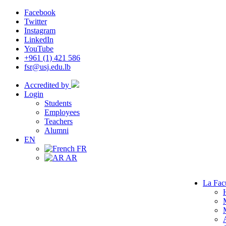
Facebook
Twitter
Instagram
LinkedIn
YouTube
+961 (1) 421 586
fsr@usj.edu.lb
Accredited by
Login
Students
Employees
Teachers
Alumni
EN
FR
AR
La Fac