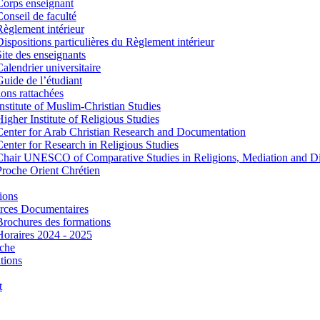
Corps enseignant
Conseil de faculté
Règlement intérieur
Dispositions particulières du Règlement intérieur
Site des enseignants
Calendrier universitaire
Guide de l’étudiant
tions rattachées
Institute of Muslim-Christian Studies
Higher Institute of Religious Studies
Center for Arab Christian Research and Documentation
Center for Research in Religious Studies
Chair UNESCO of Comparative Studies in Religions, Mediation and D
Proche Orient Chrétien
ions
rces Documentaires
Brochures des formations
Horaires 2024 - 2025
che
tions
t