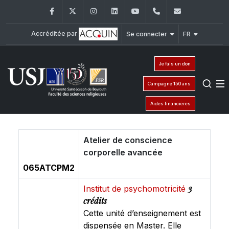
Facebook
Twitter
Instagram
LinkedIn
YouTube
+961 (1) 421 586
fsr@usj.ed
Accréditée par
Se connecter
FR
Je fais un don
Campagne 150 ans
Aides financières
Atelier de conscience
corporelle avancée
065ATCPM2
3
Institut de psychomotricité
crédits
Cette unité d’enseignement est
dispensée en Master. Elle