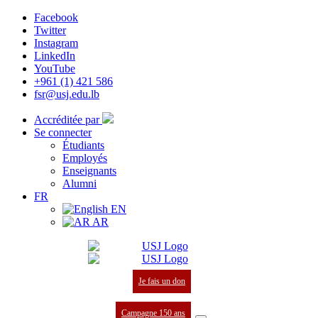
Facebook
Twitter
Instagram
LinkedIn
YouTube
+961 (1) 421 586
fsr@usj.edu.lb
Accréditée par
Se connecter
Étudiants
Employés
Enseignants
Alumni
FR
EN
AR
Je fais un don
Campagne 150 ans