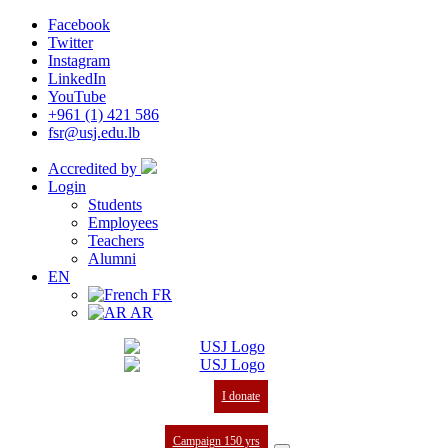
Facebook
Twitter
Instagram
LinkedIn
YouTube
+961 (1) 421 586
fsr@usj.edu.lb
Accredited by
Login
Students
Employees
Teachers
Alumni
EN
FR
AR
I donate
Campaign 150 yrs