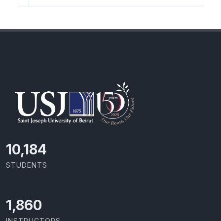
11,110
STUDENTS
2,029
INSTRUCTORS