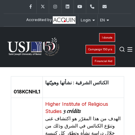
Facebook
Twitter
Instagram
LinkedIn
YouTube
+961 (1) 421 586
fsr@usj.ed
Accredited by
Login
EN
I donate
Campaign 150 yrs
Financial Aid
الكنائس الشرقية : نشأتها وهويّتها
018KCNHL1
Higher Institute of Religious
3 crédits
Studies
الهدف من هذا المقرّر هو اكتشاف غنى
وتنوّع الكنائس في الشرق وذلك من
خلال دراسة نشأة وتطوّر كل كنيسة