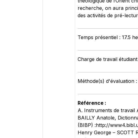
théologique de l’Orient ch
recherche, on aura princ
des activités de pré-lectu
Temps présentiel : 17.5 h
Charge de travail étudiant
Méthode(s) d'évaluation :
Référence :
A. Instruments de trava
BAILLY Anatole, Dictionna
(BIBP) :http://www4.bibl
Henry George – SCOTT R