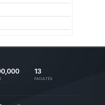
00,000
13
I
FACULTÉS