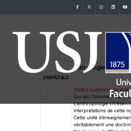
Facebook
Twitter
Instagram
Linke
Patrologie. Thème:
018PAT4L5
Institut supérieur de scie
Qui est l’homme ? Sans auc
L’anthropologie chrétienn
interprétations de cette 
Cette unité d’enseignement
véritablement une doctri