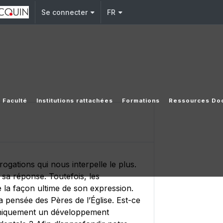
Se connecter
FR
 Faculté
Institutions rattachées
Formations
Ressources Do
ogations qui nous interpelle le plus.
 sa réponse. Toutefois, les
e la façon ultime de son expression.
a pensée des Pères de l’Église. Est-ce
 uniquement un développement