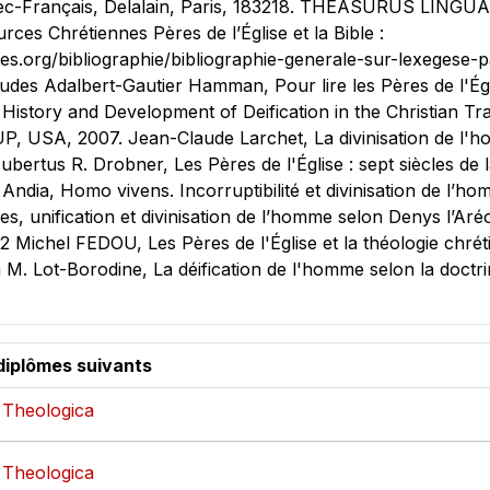
rec-Français, Delalain, Paris, 183218. THEASURUS LINGU
urces Chrétiennes Pères de l’Église et la Bible :
es.org/bibliographie/bibliographie-generale-sur-lexegese-pa
udes Adalbert-Gautier Hamman, Pour lire les Pères de l'Égli
History and Development of Deification in the Christian Tra
UP, USA, 2007. Jean-Claude Larchet, La divinisation de l'
bertus R. Drobner, Les Pères de l'Église : sept siècles de l
Andia, Homo vivens. Incorruptibilité et divinisation de l’h
s, unification et divinisation de l’homme selon Denys l’Aréo
 Michel FEDOU, Les Pères de l'Église et la théologie chréti
a M. Lot-Borodine, La déification de l'homme selon la doctr
diplômes suivants
- Theologica
- Theologica