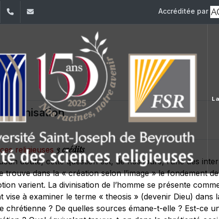
Accréditée par
dIn
YouTube
+961 (1) 421 586
fsr@usj.edu.lb
La
 Divinisation
3 crédits
nces religieuses
un doute, cette question est, de nos jours, l’une des interr
e trouve dans la « création selon l’image » le fondement de
notion varient. La divinisation de l’homme se présente comm
 vise à examiner le terme « theosis » (devenir Dieu) dans l
ne chrétienne ? De quelles sources émane-t-elle ? Est-ce