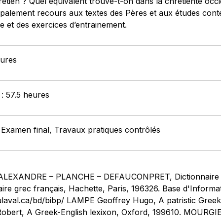
rétien ? Quel équivalent trouve-t-on dans la chrétienté occ
ipalement recours aux textes des Pères et aux études con
re et des exercices d’entrainement.
eures
 : 57.5 heures
 Examen final, Travaux pratiques contrôlés
il ALEXANDRE – PLANCHE – DEFAUCONPRET, Dictionnaire Fr
ire grec français, Hachette, Paris, 196326. Base d'Informat
.ulaval.ca/bd/bibp/ LAMPE Geoffrey Hugo, A patristic Gree
obert, A Greek-English lexixon, Oxford, 199610. MOU