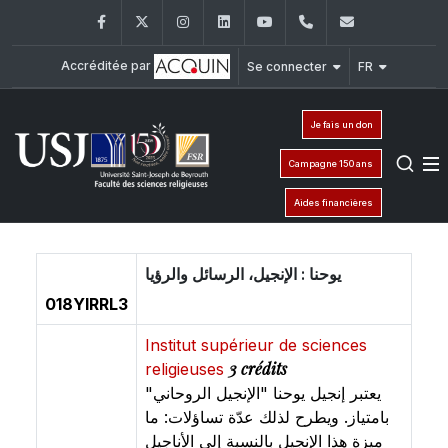
Facebook
Twitter
Instagram
LinkedIn
YouTube
+961 (1) 421 586
fsr@usj.ed
Accréditée par
Se connecter
FR
Je fais un don
Campagne 150 ans
Aides financières
يوحنا : الإنجيل، الرسائل والرؤيا
018YIRRL3
Institut supérieur de sciences
3 crédits
religieuses
يعتبر إنجيل يوحنا "الإنجيل الروحاني"
بامتياز. ويطرح لذلك عدّة تساؤلات: ما
ميزة هذا الإنجيل بالنسبة إلى الأناجيل