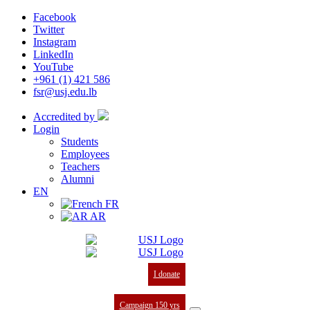
Facebook
Twitter
Instagram
LinkedIn
YouTube
+961 (1) 421 586
fsr@usj.edu.lb
Accredited by
Login
Students
Employees
Teachers
Alumni
EN
FR
AR
I donate
Campaign 150 yrs