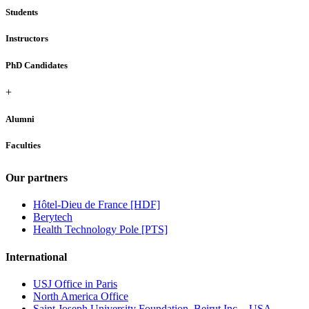
Students
Instructors
PhD Candidates
+
Alumni
Faculties
Our partners
Hôtel-Dieu de France [HDF]
Berytech
Health Technology Pole [PTS]
International
USJ Office in Paris
North America Office
Saint Joseph University Foundation, Beirut Inc. - USA