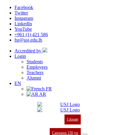
Facebook
Twitter
Instagram
LinkedIn
YouTube
+961 (1) 421 586
fsr@usj.edu.lb
Accredited by
Login
Students
Employees
Teachers
Alumni
EN
FR
AR
I donate
Campaign 150 yrs