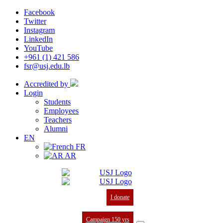
Facebook
Twitter
Instagram
LinkedIn
YouTube
+961 (1) 421 586
fsr@usj.edu.lb
Accredited by
Login
Students
Employees
Teachers
Alumni
EN
FR
AR
I donate
Campaign 150 yrs