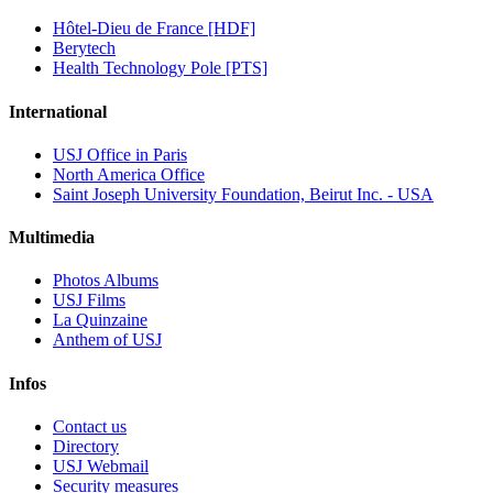
Hôtel-Dieu de France [HDF]
Berytech
Health Technology Pole [PTS]
International
USJ Office in Paris
North America Office
Saint Joseph University Foundation, Beirut Inc. - USA
Multimedia
Photos Albums
USJ Films
La Quinzaine
Anthem of USJ
Infos
Contact us
Directory
USJ Webmail
Security measures