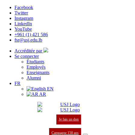
Facebook
Twitter
Instagram
LinkedIn
YouTube
+961 (1) 421 586
fsr@usj.edu.lb
Accréditée par
Se connecter
Étudiants
Employés
Enseignants
Alumni
FR
EN
AR
Je fais un don
Campagne 150 ans