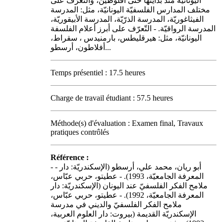
اليونانيّة منذ بدايتها حتى أفلوطين، والتّعرّف على
مختلف المدارس الفلسفيّة اليونانيّة، مثل: المدرسة
الفيثاغوريّة، المدرسة الذرّيّة، المدرسة الأبيقوريّة،
المدرسة الرواقيّة. - التّعرّف على أبرز أعلام الفلسفة
اليونانيّة، مثل: هيرقليطس، بارمنيدس ، سقراط،
أفلاطون، أرسطو...
Temps présentiel : 17.5 heures
Charge de travail étudiant : 57.5 heures
Méthode(s) d'évaluation : Examen final, Travaux
pratiques contrôlés
Référence :
- - أبو ريان، محمد علي، أرسطو (الإسكندريّة: دار
المعرفة الجامعيّة، 1993). - عطيتو، حربي عبّاس،
ملامح الفكر الفلسفيّ عند اليونان (الإسكندريّة: دار
المعرفة الجامعيّة، 1992). - عطيتو، حربي عبّاس،
ملامح الفكر الفلسفيّ والديني في مدرسة
الإسكندريّة القديمة (بيروت: دار العلوم العربية،