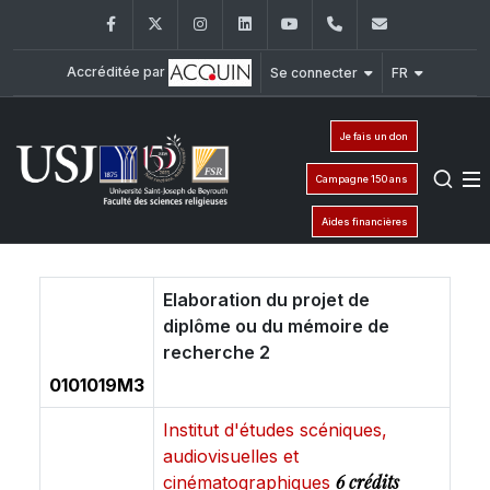
Facebook
Twitter
Instagram
LinkedIn
YouTube
+961 (1) 421 586
fsr@usj.ed
Accréditée par
Se connecter
FR
Je fais un don
Campagne 150 ans
Aides financières
Elaboration du projet de
diplôme ou du mémoire de
recherche 2
0101019M3
Institut d'études scéniques,
audiovisuelles et
6 crédits
cinématographiques