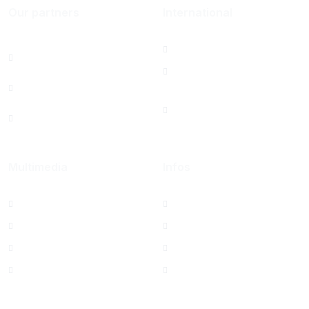
Our partners
International
Hôtel-Dieu de France
USJ Office in Paris
[HDF]
North America Office
Berytech
Saint Joseph
Health Technology
University Foundation,
Pole [PTS]
Beirut Inc. - USA
Multimedia
Infos
Photos Albums
Contact us
USJ Films
Directory
La Quinzaine
USJ Webmail
Anthem of USJ
Security measures