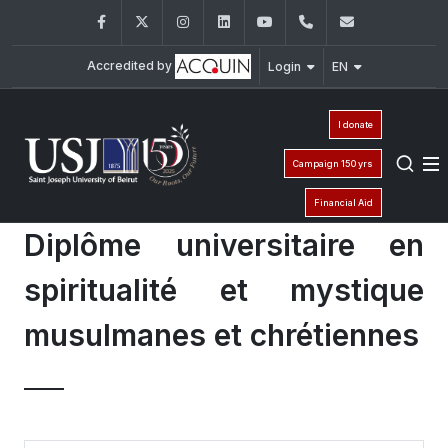
Facebook
Twitter
Instagram
LinkedIn
YouTube
+961 (1) 421 586
fsr@usj.ed
Accredited by
Login
EN
I donate
Campaign 150 yrs
Financial Aid
Diplôme universitaire en
spiritualité et mystique
musulmanes et chrétiennes