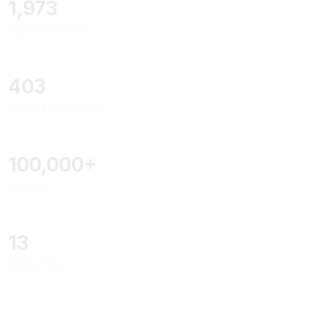
2,142
INSTRUCTORS
437
PHD CANDIDATES
100,000
+
ALUMNI
13
FACULTIES