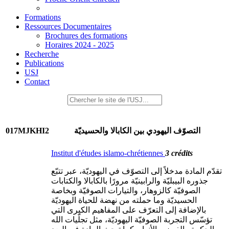
Formations
Ressources Documentaires
Brochures des formations
Horaires 2024 - 2025
Recherche
Publications
USJ
Contact
017MJKHI2
التصوّف اليهودي بين الكابالا والحسيديّة
Institut d'études islamo-chrétiennes
3 crédits
تقدّم المادة مدخلاً إلى التصوّف في اليهوديّة، عبر تتبّع
جذوره البيبليّة والرابينيّة مرورًا بالكابالا والكتابات
الصوفيّة كالزوهار، والتيارات الصوفيّة وبخاصة
الحسيديّة وما حملته من نهضة للحياة اليهوديّة
بالإضافة إلى التعرّف على المفاهيم الكبرى التي
تؤسّس التجربة الصوفيّة اليهوديّة، مثل تجلّيات الله