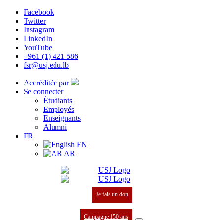
Facebook
Twitter
Instagram
LinkedIn
YouTube
+961 (1) 421 586
fsr@usj.edu.lb
Accréditée par
Se connecter
Étudiants
Employés
Enseignants
Alumni
FR
EN
AR
Je fais un don
Campagne 150 ans