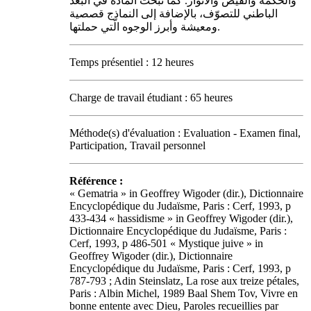
والحكمة والفيض والأنوار. كما تبحث المادة في البعد
الباطني للتصوّف، بالإضافة إلى النماذج قصصية
ومعيشة وأبرز الوجوه الّتي حملتها.
Temps présentiel : 12 heures
Charge de travail étudiant : 65 heures
Méthode(s) d'évaluation : Evaluation - Examen final,
Participation, Travail personnel
Référence :
« Gematria » in Geoffrey Wigoder (dir.), Dictionnaire
Encyclopédique du Judaïsme, Paris : Cerf, 1993, p
433-434 « hassidisme » in Geoffrey Wigoder (dir.),
Dictionnaire Encyclopédique du Judaïsme, Paris :
Cerf, 1993, p 486-501 « Mystique juive » in
Geoffrey Wigoder (dir.), Dictionnaire
Encyclopédique du Judaïsme, Paris : Cerf, 1993, p
787-793 ; Adin Steinslatz, La rose aux treize pétales,
Paris : Albin Michel, 1989 Baal Shem Tov, Vivre en
bonne entente avec Dieu, Paroles recueillies par