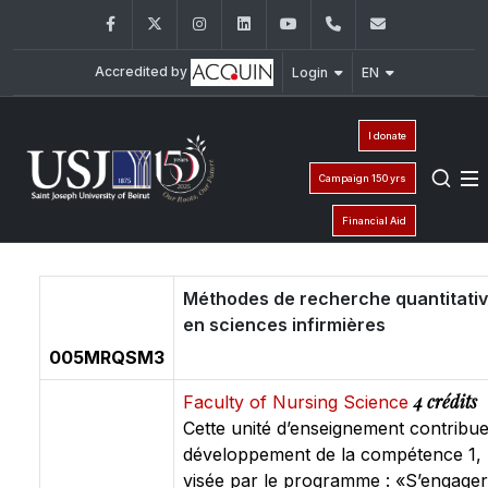
Facebook
Twitter
Instagram
LinkedIn
YouTube
+961 (1) 421 240
fsi@usj.ed
Accredited by
Login
EN
I donate
Campaign 150 yrs
Financial Aid
Méthodes de recherche quantitati
en sciences infirmières
005MRQSM3
4 crédits
Faculty of Nursing Science
Cette unité d’enseignement contribu
développement de la compétence 1,
visée par le programme : «S’engager