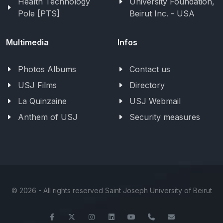
Health Technology
University Foundation,
Pole [PTS]
Beirut Inc. - USA
Multimedia
Infos
Photos Albums
Contact us
USJ Films
Directory
La Quinzaine
USJ Webmail
Anthem of USJ
Security measures
©
2026 - All rights reserved Saint Joseph University of Beirut
Facebook
Twitter
Instagram
LinkedIn
YouTube
+961-1-421000
info@usj.ed