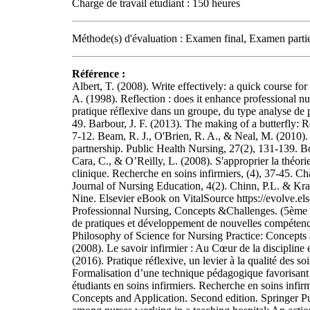
Charge de travail étudiant : 150 heures
Méthode(s) d'évaluation : Examen final, Examen partiel,
Référence :
Albert, T. (2008). Write effectively: a quick course for busy health workers. Radcliffe Publishing. Andrews, M., Gidman, J., & Humphreys, A. (1998). Reflection : does it enhance professional nursing practice? British Journal of Nursing, 7(7), 413-417. Balas-Chanel, A. (2014). La pratique réflexive dans un groupe, du type analyse de pratiques ou retour de stage. Revue de l’analyse de pratiques professionnelles, 2, 28-49. Barbour, J. F. (2013). The making of a butterfly: Reflective practice in nursing education. International Journal of Human Caring, 17(3), 7-12. Beam, R. J., O'Brien, R. A., & Neal, M. (2010). Reflective practice enhances public health nurse implementation of nurse‐family partnership. Public Health Nursing, 27(2), 131-139. Bolton, G. (2009). Write to learn: reflective practice writing. Innovait, 2(12), 752-754. Cara, C., & O’Reilly, L. (2008). S'approprier la théorie du Human Caring de Jean Watson par la pratique réflexive lors d'une situation clinique. Recherche en soins infirmiers, (4), 37-45. Chacko, B., & Sreerenjini, B. (2012). Reflective Practice in Nursing. International Journal of Nursing Education, 4(2). Chinn, P.L. & Kramer, M.K. (2019) Knowledge Development in Nursing: Theory and Process. Edition Nine. Elsevier eBook on VitalSource https://evolve.elsevier.com/cs/product/9780323530569?role=student Chitty.K.K. & Black, P.B. (2007). Professionnal Nursing, Concepts &Challenges. (5ème edition) USA: Saunders, Elsevier Clerc, N., & Agogué, M. (2014). Analyse réflexive de pratiques et développement de nouvelles compétences. Recherche en soins infirmiers, (3), 7-16. Dahnke, M.D. & Dreher H.M (2016). Philosophy of Science for Nursing Practice: Concepts and Application. Second edition. Springer Publishing Company. USA Dallaire, C. (2008). Le savoir infirmier : Au Cœur de la discipline et de la profession. Gaëtan Morin éditeur / Chenelière Education : Québec. Debout, C. (2016). Pratique réflexive, un levier à la qualité des soins. Soins Aides-soignantes,73. Donnaint, É., Marchand, C., & Gagnayre, R. (2015). Formalisation d’une technique pédagogique favorisant le développement de la pratique réflexive et des compétences émotionnelles chez des étudiants en soins infirmiers. Recherche en soins infirmiers, (4), 66-76. Dreher H.M (2016). Philosophy of Science for Nursing Practice: Concepts and Application. Second edition. Springer Publishing Company. USA Dubé, V., & Ducharme, F. (2014). Reflective practice among nurses working in a teaching hospital: An action research with promising benefits for professional development. Journal of Nursing education and practice, 4(8), 9. Dubé, V., & Ducharme, F. (2015). Nursing reflective practice: An empirical literature review. Journal of Nursing Education and Practice, 5(7), 91. Faculté des sciences infirmières. (2018). Guide de présentation des travaux de recherche. Document inédit, Beyrouth : Université Saint-Joseph. Fortin, M.-F., & Gagnon, J. (2016). Fondements et étapes du processus de la recherche : méthodes quantitatives et qualitatives (3e éd.). Montréal, QC : Chenelière Éducation Goulet, O. & Dallaire, C. (2000). Soins infirmiers et société. Boucherville : Gaëtan Morin, Editeur. Janie, B.Butts & Karen.L. ; Rich. (2015). Philosophies and Theories, for Advanced Nursing Practice. (2nd edition) USA: Jones & Baretlett Learning. Joyce-McCoach, J. T., Parrish, D. R., Andersen, P. R., & Wall, N. (2013). Unlocking reflective practice for nurses: Innovations in working with master of nursing students in Hong Kong. Nurse education in practice, 13(5), 388-392. Kim, H.S. (2015). The Essence of Nursing Practice: Philosophy and Perspective. Springer Publishing Company. USA. Lafortune, L. (2012). Des stratégies réflexives-interactives pour le développement de compétences: la formation en éducation et en santé. Québec: Presses de l’Université du Québec. Lafortune, L. 