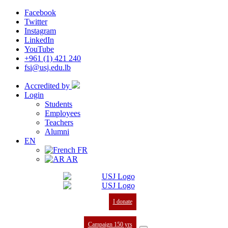
Facebook
Twitter
Instagram
LinkedIn
YouTube
+961 (1) 421 240
fsi@usj.edu.lb
Accredited by
Login
Students
Employees
Teachers
Alumni
EN
FR
AR
I donate
Campaign 150 yrs