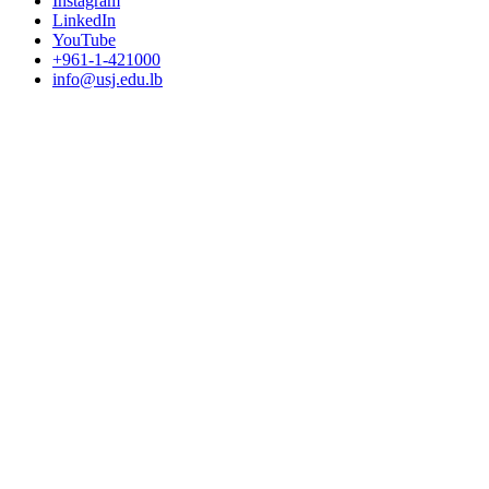
Instagram
LinkedIn
YouTube
+961-1-421000
info@usj.edu.lb