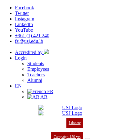
Facebook
Twitter
Instagram
LinkedIn
YouTube
+961 (1) 421 240
fsi@usj.edu.lb
Accredited by
Login
Students
Employees
Teachers
Alumni
EN
FR
AR
I donate
Campaign 150 yrs