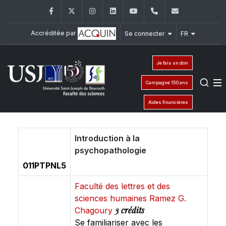
Facebook
Twitter
Instagram
LinkedIn
YouTube
+961 (1) 421 368
fs@usj.edu
Accréditée par
Se connecter
FR
Je fais un don
Campagne 150 ans
Aides financières
Introduction à la
psychopathologie
011PTPNL5
Faculté des lettres et des
sciences humaines Ramez G.
3 crédits
Chagoury
Se familiariser avec les