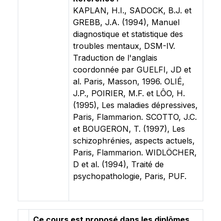
KAPLAN, H.I., SADOCK, B.J. et
GREBB, J.A. (1994), Manuel
diagnostique et statistique des
troubles mentaux, DSM-IV.
Traduction de l'anglais
coordonnée par GUELFI, JD et
al. Paris, Masson, 1996. OLIÉ,
J.P., POIRIER, M.F. et LÔO, H.
(1995), Les maladies dépressives,
Paris, Flammarion. SCOTTO, J.C.
et BOUGERON, T. (1997), Les
schizophrénies, aspects actuels,
Paris, Flammarion. WIDLÖCHER,
D et al. (1994), Traité de
psychopathologie, Paris, PUF.
Ce cours est proposé dans les diplômes