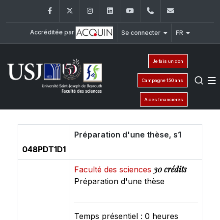
Facebook
Twitter
Instagram
LinkedIn
YouTube
+961 (1) 421 368
fs@usj.edu
Accréditée par
Se connecter
FR
Je fais un don
Campagne 150 ans
Aides financières
Préparation d'une thèse, s1
048PDT1D1
30 crédits
Faculté des sciences
Préparation d'une thèse
Temps présentiel : 0 heures