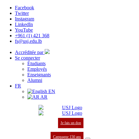
Facebook
Twitter
Instagram
LinkedIn
YouTube
+961 (1) 421 368
fs@usj.edu.lb
Accréditée par
Se connecter
Étudiants
Employés
Enseignants
Alumni
FR
EN
AR
Je fais un don
Campagne 150 ans