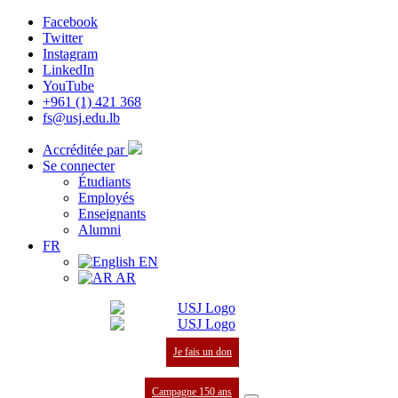
Facebook
Twitter
Instagram
LinkedIn
YouTube
+961 (1) 421 368
fs@usj.edu.lb
Accréditée par
Se connecter
Étudiants
Employés
Enseignants
Alumni
FR
EN
AR
Je fais un don
Campagne 150 ans