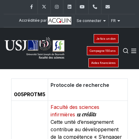
Facebook
Twitter
Instagram
LinkedIn
YouTube
+961 (1) 421 368
fs@usj.edu
Accréditée par
Se connecter
FR
Je fais un don
Campagne 150 ans
Aides financières
Protocole de recherche
005PROTM5
Faculté des sciences
12 crédits
infirmières
Cette unité d’enseignement
contribue au développement
de la compétence « S’engager