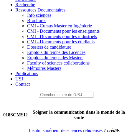
Recherche
Ressources Documentaires
Info sciences
Brochures
CMI - Cursus Master en Ingénierie
CMI - Documents pour les enseignants
CMI - Documents pour les industriels
CMI - Documents pour les étudiants
Dossiers de candidature
Emplois du temps des Licences
Emplois du temps des Masters
Faculty of sciences collaborations
Mémoires Masters
Publications
USJ
Contact
Soigner la communication dans le monde de la
018SCMSI2
santé
Institut supérieur de sciences religieuses
1 crédits