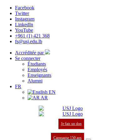
Facebook
Twitter
Instagram
LinkedIn
YouTube
+961 (1) 421 368
fs@usj.edu.lb
Accréditée par
Se connecter
Étudiants
Employés
Enseignants
Alumni
FR
EN
AR
Je fais un don
Campagne 150 ans