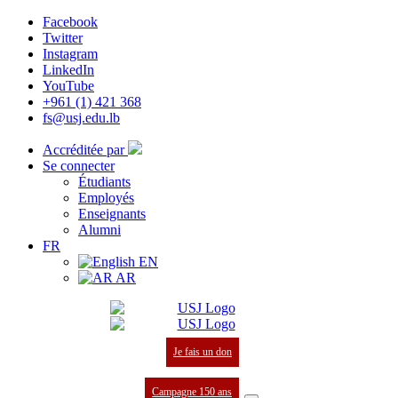
Facebook
Twitter
Instagram
LinkedIn
YouTube
+961 (1) 421 368
fs@usj.edu.lb
Accréditée par
Se connecter
Étudiants
Employés
Enseignants
Alumni
FR
EN
AR
Je fais un don
Campagne 150 ans