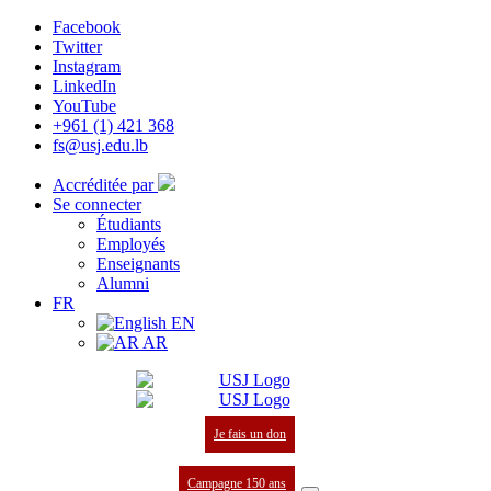
Facebook
Twitter
Instagram
LinkedIn
YouTube
+961 (1) 421 368
fs@usj.edu.lb
Accréditée par
Se connecter
Étudiants
Employés
Enseignants
Alumni
FR
EN
AR
Je fais un don
Campagne 150 ans