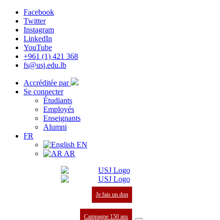
Facebook
Twitter
Instagram
LinkedIn
YouTube
+961 (1) 421 368
fs@usj.edu.lb
Accréditée par
Se connecter
Étudiants
Employés
Enseignants
Alumni
FR
EN
AR
Je fais un don
Campagne 150 ans