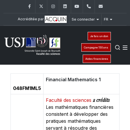
Facebook
Twitter
Instagram
LinkedIn
YouTube
+961 (1) 421 368
fs@usj.edu
Accréditée par
Se connecter
FR
Je fais un don
Campagne 150 ans
Aides financières
Financial Mathematics 1
048FM1ML5
2 crédits
Faculté des sciences
Les mathématiques financières
consistent à développer des
pratiques mathématiques
servant à résoudre des