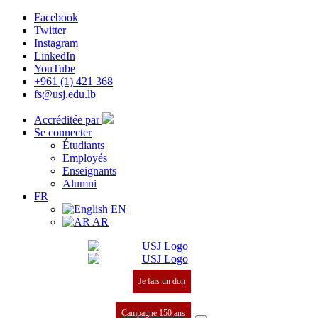
Facebook
Twitter
Instagram
LinkedIn
YouTube
+961 (1) 421 368
fs@usj.edu.lb
Accréditée par
Se connecter
Étudiants
Employés
Enseignants
Alumni
FR
EN
AR
Je fais un don
Campagne 150 ans