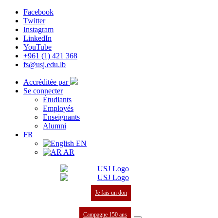
Facebook
Twitter
Instagram
LinkedIn
YouTube
+961 (1) 421 368
fs@usj.edu.lb
Accréditée par
Se connecter
Étudiants
Employés
Enseignants
Alumni
FR
EN
AR
Je fais un don
Campagne 150 ans