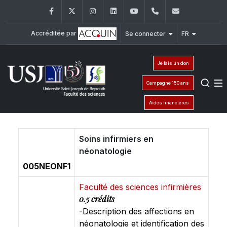
Facebook
Twitter
Instagram
LinkedIn
YouTube
+961 (1) 421 368
fs@usj.edu
Accréditée par
Se connecter
FR
Je fais un don
Campagne 150 ans
Aides financières
Soins infirmiers en
néonatologie
005NEONF1
Faculté des sciences infirmières
0.5 crédits
-Description des affections en
néonatologie et identification des