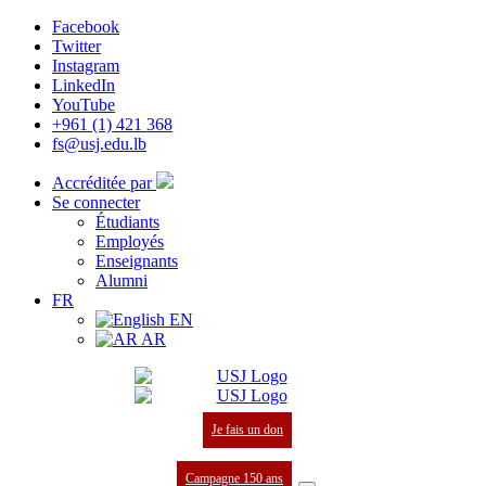
Facebook
Twitter
Instagram
LinkedIn
YouTube
+961 (1) 421 368
fs@usj.edu.lb
Accréditée par
Se connecter
Étudiants
Employés
Enseignants
Alumni
FR
EN
AR
Je fais un don
Campagne 150 ans