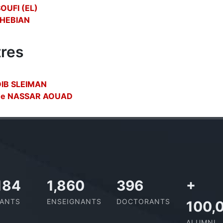
SOUFI (EL)
THEBIAN
res
DIB SLEIMAN
ne NASSAR AOUAD
727
2,142
437
+
IANTS
ENSEIGNANTS
DOCTORANTS
100,
ALUMNI