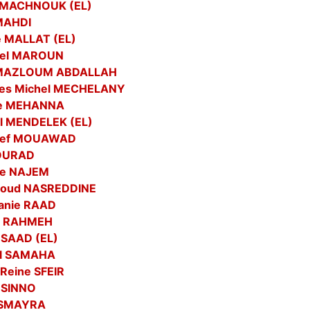
 MACHNOUK (EL)
MAHDI
 MALLAT (EL)
bel MAROUN
 MAZLOUM ABDALLAH
es Michel MECHELANY
ne MEHANNA
l MENDELEK (EL)
sef MOUAWAD
MOURAD
te NAJEM
oud NASREDDINE
anie RAAD
t RAHMEH
 SAAD (EL)
el SAMAHA
 Reine SFEIR
 SINNO
 SMAYRA