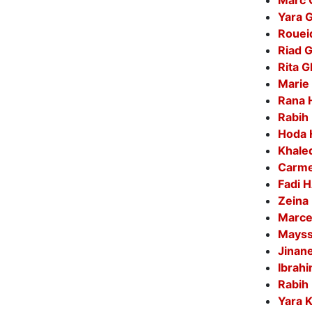
Marc
Yara 
Rouei
Riad
Rita 
Mari
Rana 
Rabih
Hoda
Khal
Carm
Fadi 
Zeina
Marce
Mayss
Jinan
Ibrah
Rabih
Yara 