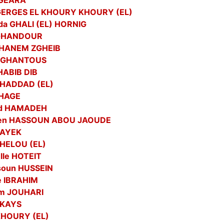
 GEARA
GERGES EL KHOURY KHOURY (EL)
da GHALI (EL) HORNIG
 GHANDOUR
GHANEM ZGHEIB
e GHANTOUS
HABIB DIB
 HADDAD (EL)
 HAGE
ed HAMADEH
en HASSOUN ABOU JAOUDE
HAYEK
 HELOU (EL)
lle HOTEIT
oun HUSSEIN
e IBRAHIM
im JOUHARI
 KAYS
KHOURY (EL)