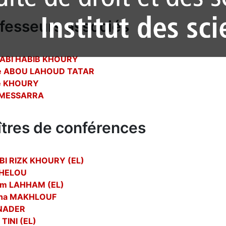
fesseurs associés
 ABI HABIB KHOURY
ne ABOU LAHOUD TATAR
é KHOURY
 MESSARRA
tres de conférences
ABI RIZK KHOURY (EL)
l HELOU
m LAHHAM (EL)
na MAKHLOUF
 NADER
 TINI (EL)