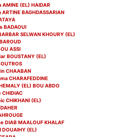
a AMINE (EL) HAIDAR
a ARTINE BAGHDASSARIAN
 ATAYA
as BADAOUI
 BARBAR SELWAN KHOURY (EL)
d BAROUD
 BOU ASSI
dar BOUSTANY (EL)
 BOUTROS
ein CHAABAN
ama CHARAFEDDINE
CHEMALY (EL) BOU ABDO
e CHIDIAC
ic CHIKHANI (EL)
 DAHER
DAHROUGE
ne DIAB MAALOUF KHALAF
l DOUAIHY (EL)