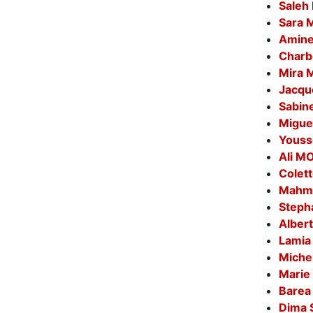
Saleh
Sara 
Amine
Char
Mira
Jacqu
Sabi
Migue
Yous
Ali 
Colet
Mahm
Steph
Alber
Lamia
Mich
Marie
Barea
Dima