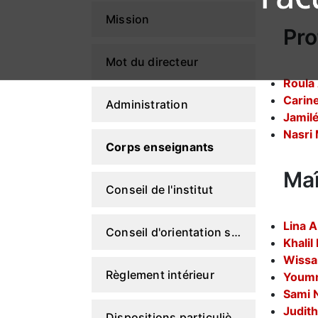
Mission
Pro
Mot du directeur
Roula
Cari
Administration
Jamil
Nasri
Corps enseignants
Maî
Conseil de l'institut
Lina 
Conseil d'orientation stratégique
Khali
Wissa
Règlement intérieur
Youm
Sami
Judith
Dispositions particulières du Règlement intérieur