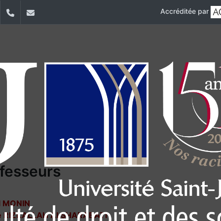
Accréditée par
dIn
YouTube
+961 (1) 421 443
isp@usj.edu.lb
fesseurs
l MONIN
e RIZKALLAH ALSHARABATI