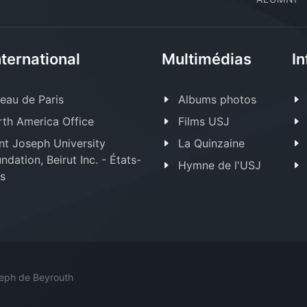
nternational
Multimédias
In
eau de Paris
Albums photos
th America Office
Films USJ
nt Joseph University
La Quinzaine
ndation, Beirut Inc. - États-
Hymne de l'USJ
s
seph de Beyrouth