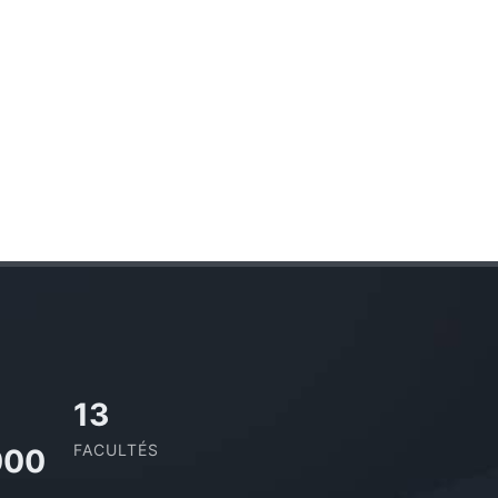
13
FACULTÉS
000