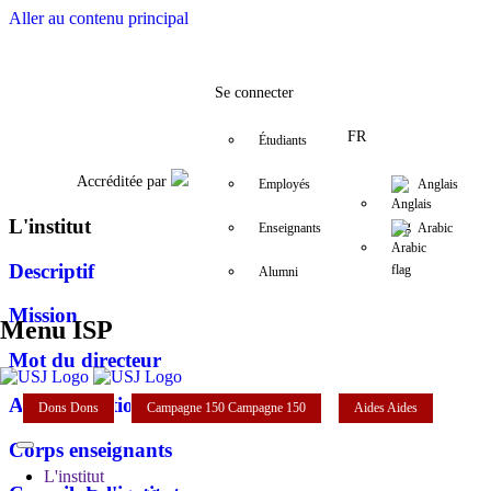
Aller au contenu principal
Facebook
Twitter
Instagram
LinkedIn
YouTube
+961 (1) 421 443
isp@usj.edu.l
Se connecter
FR
Étudiants
Accréditée par
Employés
Anglais
L'institut
Enseignants
Arabic
Descriptif
Alumni
Mission
Menu ISP
Mot du directeur
Administration
Dons
Dons
Campagne 150
Campagne 150
Aides
Aides
Corps enseignants
L'institut