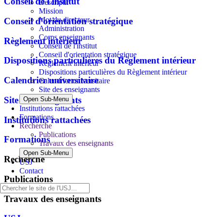
Conseil de l'institut
Descriptif
Mission
Mot du directeur
Conseil d'orientation stratégique
Administration
Corps enseignants
Règlement intérieur
Conseil de l'institut
Conseil d'orientation stratégique
Dispositions particulières du Règlement intérieur
Règlement intérieur
Dispositions particulières du Règlement intérieur
Calendrier universitaire
Calendrier universitaire
Site des enseignants
Site des enseignants
Open Sub-Menu
Institutions rattachées
Formations
Institutions rattachées
Recherche
Publications
Formations
Travaux des enseignants
Open Sub-Menu
Recherche
USJ
Contact
Publications
Travaux des enseignants